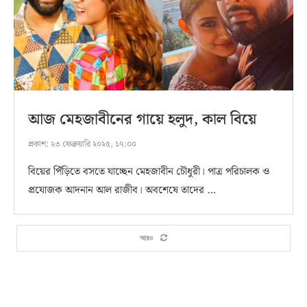
আজ মেহজাবীনের গায়ে হলুদ, কাল বিয়ে
প্রকাশ:
২৩ ফেব্রুয়ারি ২০২৫, ১৭:০০
বিয়ের পিঁড়িতে বসতে যাচ্ছেন মেহজাবীন চৌধুরী। পাত্র পরিচালক ও
প্রযোজক আদনান আল রাজীব। অবশেষে তাদের …
আরও