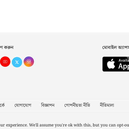
ণ করুন
মোবাইল অ্যা
্কে
যোগাযোগ
বিজ্ঞাপন
গোপনীয়তা নীতি
নীতিমালা
Desig
ur experience. We'll assume you're ok with this, but you can opt-ou