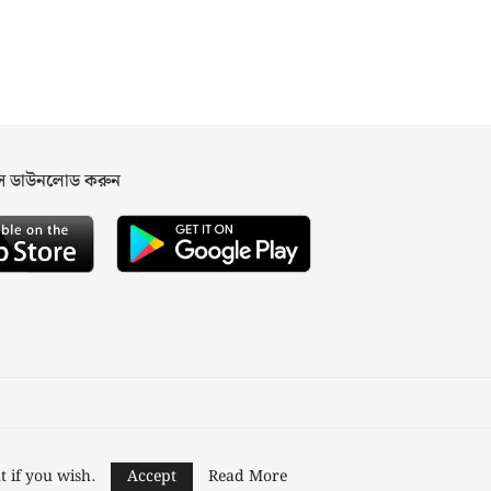
পস ডাউনলোড করুন
ned and Developed by
Nusratech Pte Ltd.
t if you wish.
Accept
Read More