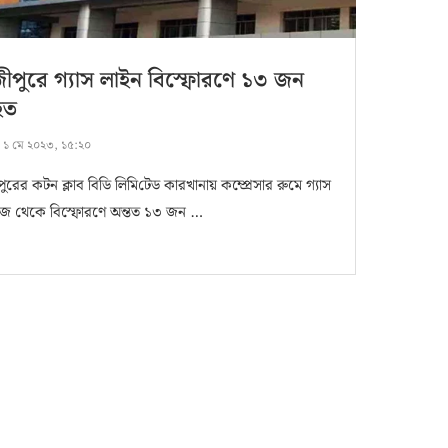
ীপুরে গ্যাস লাইন বিস্ফোরণে ১৩ জন
হত
:
১ মে ২০২৩, ১৫:২০
ুরের কটন ক্লাব বিডি লি‌মি‌টেড কারখানায় কম্প্রেসার রুমে গ্যাস
জ থেকে বিস্ফোরণে অন্তত ১৩ জন …