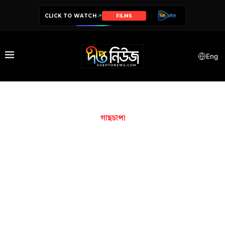
CLICK TO WATCH
FILMS
Eng
গাছচাপা