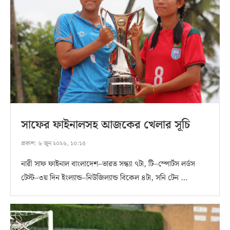
সাফের ফাইনালসহ আজকের খেলার সূচি
প্রকাশ:
৬ জুন ২০২৬, ১০:১৫
নারী সাফ ফাইনাল বাংলাদেশ–ভারত সন্ধ্যা ৭টা, টি–স্পোর্টস লর্ডস
টেস্ট–৩য় দিন ইংল্যান্ড–নিউজিল্যান্ড বিকেল ৪টা, সনি টেন …