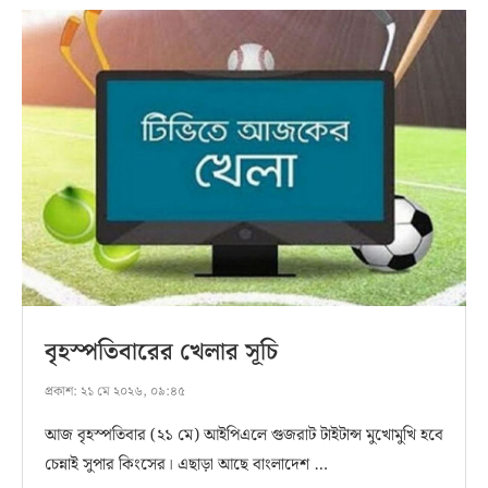
বৃহস্পতিবারের খেলার সূচি
প্রকাশ:
২১ মে ২০২৬, ০৯:৪৫
আজ বৃহস্পতিবার (২১ মে) আইপিএলে গুজরাট টাইটান্স মুখোমুখি হবে
চেন্নাই সুপার কিংসের। এছাড়া আছে বাংলাদেশ …