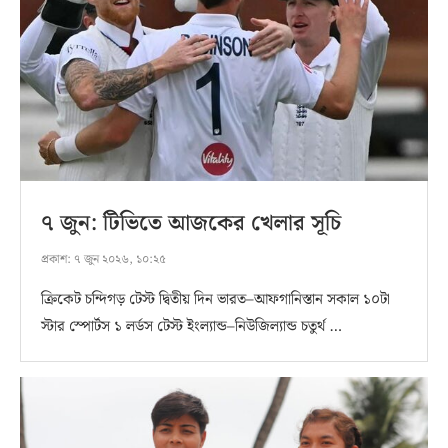
৭ জুন: টিভিতে আজকের খেলার সূচি
প্রকাশ:
৭ জুন ২০২৬, ১০:২৫
ক্রিকেট চন্দিগড় টেস্ট দ্বিতীয় দিন ভারত–আফগানিস্তান সকাল ১০টা
স্টার স্পোর্টস ১ লর্ডস টেস্ট ইংল্যান্ড–নিউজিল্যান্ড চতুর্থ …