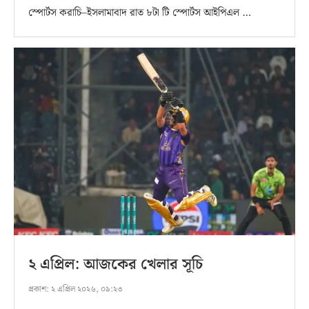
স্পোর্টস করাচি–ইসলামাবাদ রাত ৮টা টি স্পোর্টস আইপিএল …
২ এপ্রিল: আজকের খেলার সূচি
প্রকাশ:
২ এপ্রিল ২০২৬, ০৯:২৩