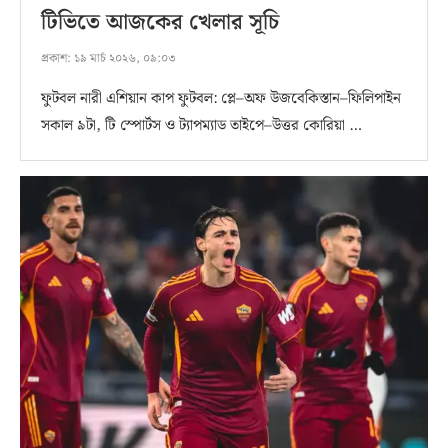
টিভিতে আজকের খেলার সূচি
প্রকাশ:
১৯ মার্চ ২০২৬, ০৯:০৩
ফুটবল নারী এশিয়ান কাপ ফুটবল: প্লে–অফ উজবেকিস্তান–ফিলিপাইন
সকাল ৯টা, টি স্পোর্টস ও ট্যাপম্যাড তাইপে–উত্তর কোরিয়া …