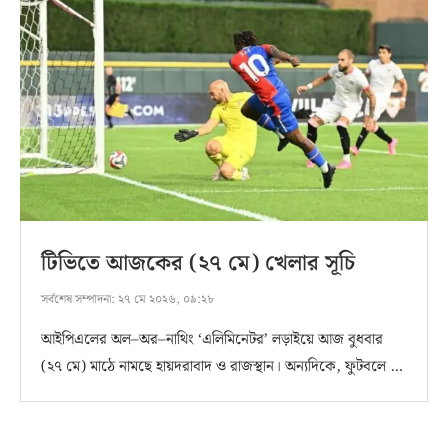
টিভিতে আজকের (২৭ মে) খেলার সূচি
সর্বশেষ সম্পাদনা:
২৭ মে ২০২৬, ০৯:২৮
আইপিএলের অল–অর–নাথিং ‘এলিমিনেটর’ লড়াইয়ে আজ বুধবার
(২৭ মে) মাঠে নামছে হায়দরাবাদ ও রাজস্থান। অন্যদিকে, ফুটবলে …