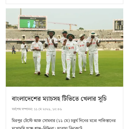
বাংলাদেশের ম্যাচসহ টিভিতে খেলার সূচি
সর্বশেষ সম্পাদনা:
১১ মে ২০২৬, ১০:৩৬
মিরপুর টেস্টে আজ সোমবার (১১ মে) চতুর্থ দিনের মতো পাকিস্তানের
মুখোমুখি হচ্ছে শান্ত–লিটনরা। ঘরোয়া ক্রিকেটে …