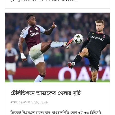
টেলিভিশনে আজকের খেলার সূচি
প্রকাশ:
১৬ এপ্রিল ২০২৬, ০৯:৪৯
ক্রিকেট পিএসএল হায়দরাবাদ–রাওয়ালপিন্ডি বেলা ৩টা ৩০ মিনিট টি