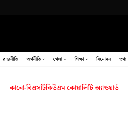
রাজনীতি
অর্থনীতি
খেলা
শিক্ষা
বিনোদন
তথ‍্য 
কানো-বিএসটিকিউএম কোয়ালিটি অ্যাওয়ার্ড