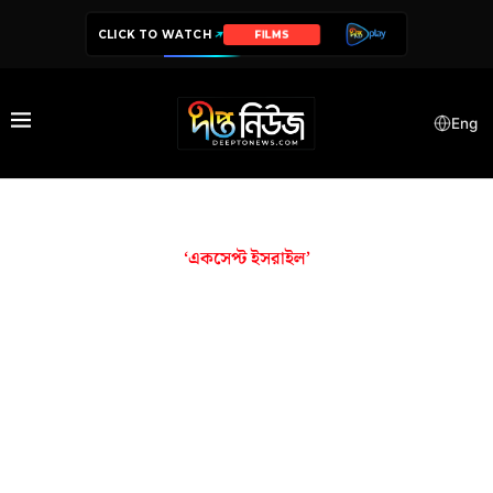
CLICK TO WATCH
FILMS
Eng
‘একসেপ্ট ইসরাইল’