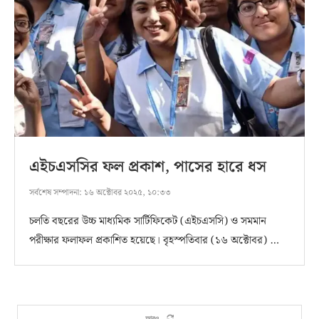
এইচএসসির ফল প্রকাশ, পাসের হারে ধস
সর্বশেষ সম্পাদনা:
১৬ অক্টোবর ২০২৫, ১০:৩৩
চলতি বছরের উচ্চ মাধ্যমিক সার্টিফিকেট (এইচএসসি) ও সমমান
পরীক্ষার ফলাফল প্রকাশিত হয়েছে। বৃহস্পতিবার (১৬ অক্টোবর) …
আরও