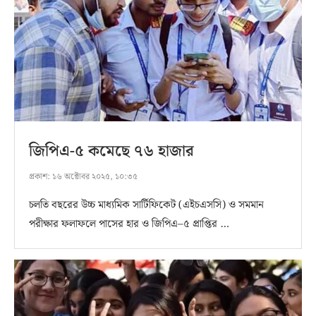
জিপিএ-৫ কমেছে ৭৬ হাজার
প্রকাশ:
১৬ অক্টোবর ২০২৫, ১০:৩৫
চলতি বছরের উচ্চ মাধ্যমিক সার্টিফিকেট (এইচএসসি) ও সমমান
পরীক্ষার ফলাফলে পাসের হার ও জিপিএ–৫ প্রাপ্তির …