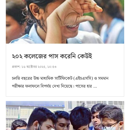
২০২ কলেজের পাস করেনি কেউই
প্রকাশ:
১৬ অক্টোবর ২০২৫, ১০:৫৩
চলতি বছরের উচ্চ মাধ্যমিক সার্টিফিকেট (এইচএসসি) ও সমমান
পরীক্ষার ফলাফলে বিপর্যয় দেখা দিয়েছে। পাসের হার …