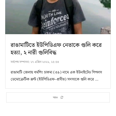
রাঙামাটিতে ইউপিডিএফ নেতাকে গুলি করে
হত্যা, ২ নারী গুলিবিদ্ধ
সর্বশেষ সম্পাদনা:
১৭ এপ্রিল ২০২৬, ১৫:৫৪
রাঙামাটি জেলায় ধর্মশিং চাকমা (৩৯) নামে এক ইউনাইটেড পিপলস
ডেমোক্রেটিক ফ্রন্ট (ইউপিডিএফ–প্রসীত) সদস্যকে গুলি করে …
আরও