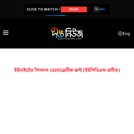
CLICK TO WATCH
FILMS
Eng
ইউনাইটেড পিপলস ডেমোক্রেটিক ফ্রন্ট (ইউপিডিএফ-প্রসীত)