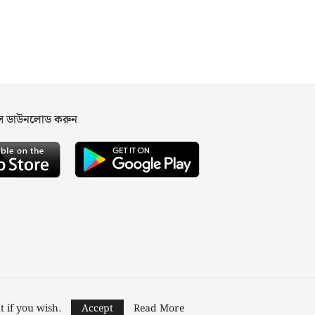
পস ডাউনলোড করুন
ned and Developed by
Nusratech Pte Ltd.
t if you wish.
Accept
Read More