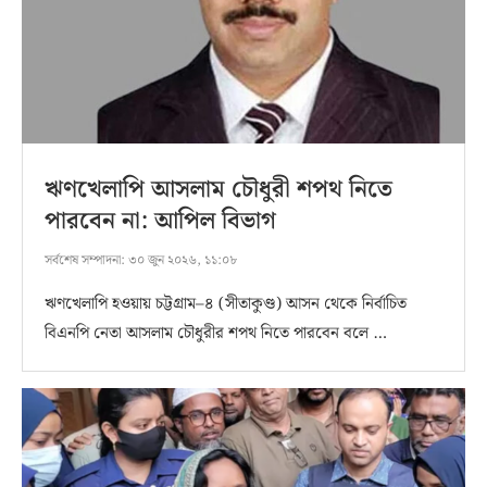
ঋণখেলাপি আসলাম চৌধুরী শপথ নিতে
পারবেন না: আপিল বিভাগ
সর্বশেষ সম্পাদনা:
৩০ জুন ২০২৬, ১১:০৮
ঋণখেলাপি হওয়ায় চট্টগ্রাম–৪ (সীতাকুণ্ড) আসন থেকে নির্বাচিত
বিএনপি নেতা আসলাম চৌধুরীর শপথ নিতে পারবেন বলে …