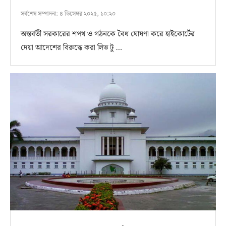
সর্বশেষ সম্পাদনা:
৪ ডিসেম্বর ২০২৫, ১০:২০
অন্তর্বর্তী সরকারের শপথ ও গঠনকে বৈধ ঘোষণা করে হাইকোর্টের
দেয়া আদেশের বিরুদ্ধে করা লিভ টু …