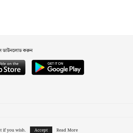
পস ডাউনলোড করুন
ned and Developed by
Nusratech Pte Ltd.
t if you wish.
Accept
Read More