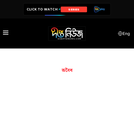
CLICK TO WATCH
DRAMA
Eng
অবৈধ