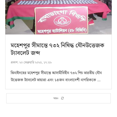
মহেশপুর সীমান্তে ৭৩২ নিষিদ্ধ যৌনউত্তেজক
ট্যাবলেট জব্দ
প্রকাশ:
২০ ফেব্রুয়ারি ২০২৫, ১৭:৫৮
ঝিনাইদহের মহেশপুর সীমান্তে আসামীবিহীন ৭৩২ পিচ ভারতীয় যৌন
উত্তেজক ট্যাবলেট ভায়াগ্রা এবং ১৪জন বাংলাদেশী নাগরিককে …
আরও