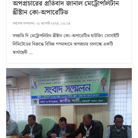
অপপ্রচারের প্রতিবাদ জানাল মেট্রোপলিটান
খ্রীষ্টান কো-অপারেটিভ
সর্বশেষ সম্পাদনা:
২১ আগস্ট ২০২৪, ১৬:১৪
সম্প্রতি দি মেট্রোপলিটান খ্রীষ্টান কো–অপারেটিভ হাউজিং সোসাইটি
লিমিটেডের বিরুদ্ধে বিভিন্ন গণমাধ্যমে অপপ্রচার চালাচ্ছে একটি
স্বার্থান্বেষী …