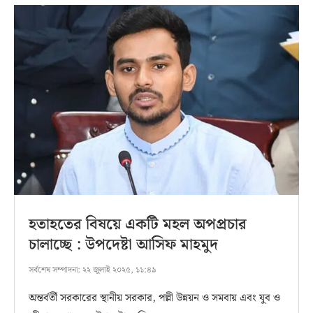
হতাহতের বিষয়ে একটি মহল অপপ্রচার
চালাচ্ছে : উপদেষ্টা আসিফ মাহমুদ
সর্বশেষ সম্পাদনা:
২২ জুলাই ২০২৫, ১১:৪৯
অন্তর্বর্তী সরকারের স্থানীয় সরকার, পল্লী উন্নয়ন ও সমবায় এবং যুব ও