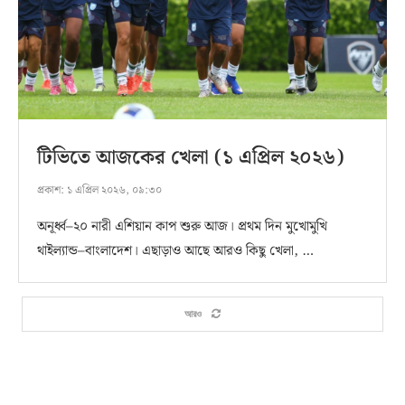
টিভিতে আজকের খেলা (১ এপ্রিল ২০২৬)
প্রকাশ:
১ এপ্রিল ২০২৬, ০৯:৩০
অনূর্ধ্ব–২০ নারী এশিয়ান কাপ শুরু আজ। প্রথম দিন মুখোমুখি
থাইল্যান্ড–বাংলাদেশ। এছাড়াও আছে আরও কিছু খেলা, …
আরও