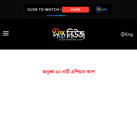
CLICK TO WATCH
FILMS
Eng
অনূর্ধ্ব-২০ নারী এশিয়ান কাপ