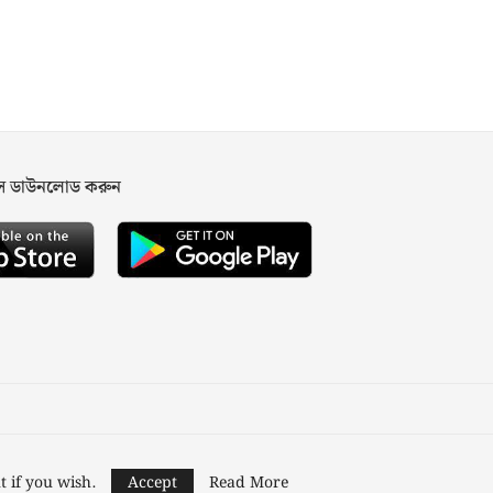
পস ডাউনলোড করুন
ned and Developed by
Nusratech Pte Ltd.
t if you wish.
Accept
Read More