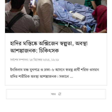
হাদির মস্তিষ্কে অক্সিজেন স্বল্পতা, অবস্থা
আশঙ্কাজনক: চিকিৎসক
সর্বশেষ সম্পাদনা:
১৪ ডিসেম্বর ২০২৫, ১৬:২৯
ইনকিলাব মঞ্চ মুখপাত্র ও ঢাকা–৮ আসনে স্বতন্ত্র প্রার্থী শরিফ ওসমান
হাদির শারীরিক অবস্থা আশঙ্কাজনক। সকালে …
আরও