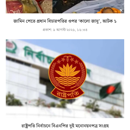
জামিন পেতে প্রধান বিচারপতির ওপর ‘কালো জাদু’, আটক ১
প্রকাশ:
৯ আগস্ট ২০২৬, ১৬:৩৪
রাষ্ট্রপতি নির্বাচনে বিএনপির দুই মনোনয়নপত্র সংগ্রহ