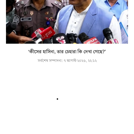
‘কীসের হাসিনা, তার চেহারা কি দেখা গেছে?’
সর্বশেষ সম্পাদনা:
৭ আগস্ট ২০২৬, ২২:১২