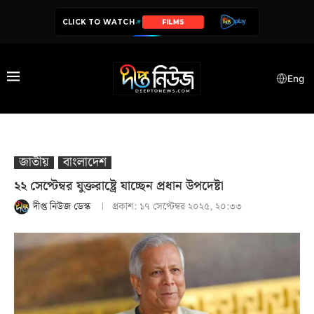
CLICK TO WATCH
FILMS
SERIES
Eng
জাতীয়
বাংলাদেশ
২২ সেপ্টেম্বর যুক্তরাষ্ট্রে যাচ্ছেন প্রধান উপদেষ্টা
দীপ্ত নিউজ ডেস্ক
প্রকাশ:
১৭ সেপ্টেম্বর ২০২৫, ২০:৩৩