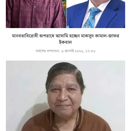
মানবতাবিরোধী অপরাধে আসামি হচ্ছেন মাকসুদ কামাল-জাফর
ইকবাল
সর্বশেষ সম্পাদনা:
৬ আগস্ট ২০২৬, ১৭:৩৮