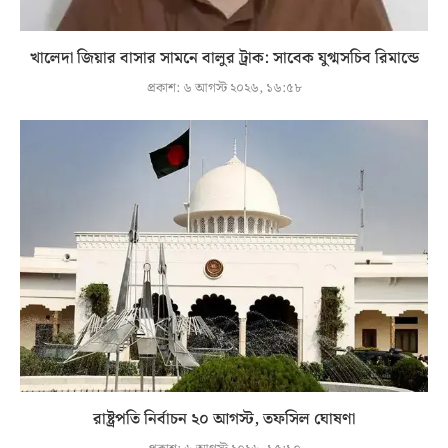
খালেদা জিয়ার বাসার সামনে বালুর ট্রাক: সাবেক যুগ্মসচিব রিমান্ডে
প্রকাশ:
৬ আগস্ট ২০২৬, ১৬:৫৮
রাষ্ট্রপতি নির্বাচন ২০ আগস্ট, তফসিল ঘোষণা