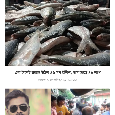
এক টানেই জালে উঠল ৪৬ মণ ইলিশ, দাম সাড়ে ৪৮ লাখ
প্রকাশ:
৮ আগস্ট ২০২৬, ২৩:০০