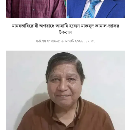
মানবতাবিরোধী অপরাধে আসামি হচ্ছেন মাকসুদ কামাল-জাফর
ইকবাল
সর্বশেষ সম্পাদনা:
৬ আগস্ট ২০২৬, ১৭:৩৮