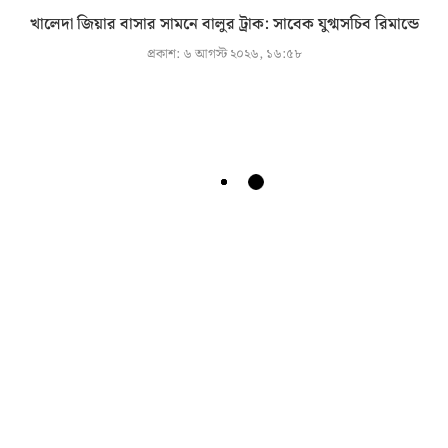
খালেদা জিয়ার বাসার সামনে বালুর ট্রাক: সাবেক যুগ্মসচিব রিমান্ডে
প্রকাশ:
৬ আগস্ট ২০২৬, ১৬:৫৮