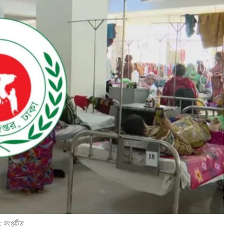
: সংগৃহীত