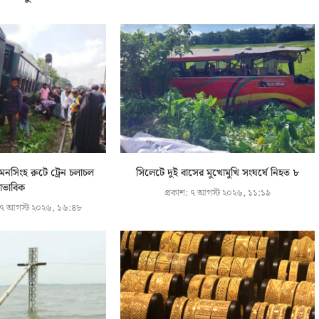
়মনসিংহ রুটে ট্রেন চলাচল
সিলেটে দুই বাসের মুখোমুখি সংঘর্ষে নিহত ৮
্বাভাবিক
প্রকাশ:
৭ আগস্ট ২০২৬, ১১:১৯
৭ আগস্ট ২০২৬, ১৬:৪৮