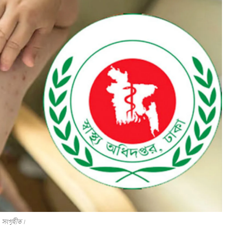
 সংগৃহীত।