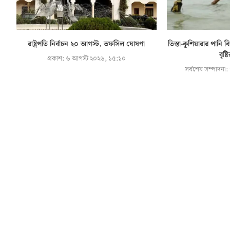
রাষ্ট্রপতি নির্বাচন ২০ আগস্ট, তফসিল ঘোষণা
তিস্তা-কুশিয়ারার পান
বৃষ্ট
প্রকাশ:
৬ আগস্ট ২০২৬, ১৫:১০
সর্বশেষ সম্পাদনা: