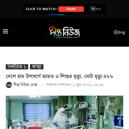
CLICK TO WATCH
FILMS
SERIES
Eng
নির্বাচিত ১
স্বাস্থ‍্য
দেশে হাম উপসর্গে আরও ৩ শিশুর মৃত্যু, মোট মৃত্যু ৫৮৮
দীপ্ত নিউজ ডেস্ক
সর্বশেষ সম্পাদনা:
১ জুন ২০২৬, ১৯:৫২