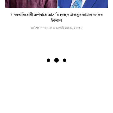
মানবতাবিরোধী অপরাধে আসামি হচ্ছেন মাকসুদ কামাল-জাফর
ইকবাল
সর্বশেষ সম্পাদনা:
৬ আগস্ট ২০২৬, ১৭:৩৮