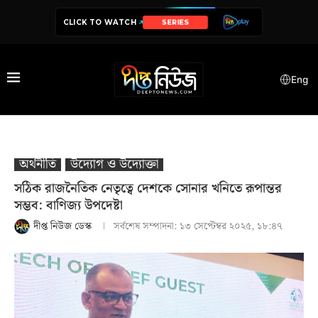
CLICK TO WATCH
SERIES
Eng
অর্থনীতি
উদ‍্যোগ ও উদ‍্যোক্তা
সঠিক রাজনৈতিক নেতৃত্বে দেশকে সোনার খনিতে রূপান্তর
সম্ভব: বাণিজ্য উপদেষ্টা
দীপ্ত নিউজ ডেস্ক
সর্বশেষ সম্পাদনা:
১৩ সেপ্টেম্বর ২০২৫, ১৮:৪৭