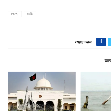
শেরপুর
সবজি
শেয়ার করুন
আর