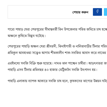
শেয়ার করুন
গারো পাহাড় ঘেরা শেরপুরের সীমান্তবর্তী তিন উপজেলার পতিত জমিতে চাষ হ
অঞ্চলে কৃষিতে বিল্পব ঘটেছে।
শেরপুরের পাহাড়ি অঞ্চল ঘেরা শ্রীবরদী, ঝিনাইগাতী ও নালিতাবাড়ীর টিলার প
প্রতিকূল আবহাওয়া সত্ত্বেও আগাম শীতকালীন শাক-সবজির আবাদ করে লাভের 
এরইমধ্যে সবজি বিক্রি শুরু হয়েছে। দামও ভাল পাচ্ছেন চাষীরা। আড়ৎদাররা জা
পাহাড়ি এসব টিলায় প্রতিবছর ৪০ হাজার মেট্রিকটন সবজি উৎপাদন হয়।
পাহাড়ি এলাকায় ব্যাপক আকারে সবজি চাষ হলে, কৃষকদের ভাগ্যের উন্নয়ন ঘটব