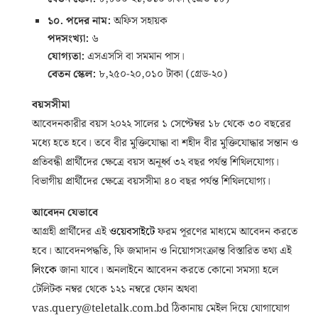
১০. পদের নাম:
অফিস সহায়ক
পদসংখ্যা:
৬
যোগ্যতা:
এসএসসি বা সমমান পাস।
বেতন স্কেল:
৮,২৫০-২০,০১০ টাকা (গ্রেড-২০)
বয়সসীমা
আবেদনকারীর বয়স ২০২২ সালের ১ সেপ্টেম্বর ১৮ থেকে ৩০ বছরের
মধ্যে হতে হবে। তবে বীর মুক্তিযোদ্ধা বা শহীদ বীর মুক্তিযোদ্ধার সন্তান ও
প্রতিবন্ধী প্রার্থীদের ক্ষেত্রে বয়স অনূর্ধ্ব ৩২ বছর পর্যন্ত শিথিলযোগ্য।
বিভাগীয় প্রার্থীদের ক্ষেত্রে বয়সসীমা ৪০ বছর পর্যন্ত শিথিলযোগ্য।
আবেদন যেভাবে
আগ্রহী প্রার্থীদের এই
ওয়েবসাইটে
ফরম পূরণের মাধ্যমে আবেদন করতে
হবে। আবেদনপদ্ধতি, ফি জমাদান ও নিয়োগসংক্রান্ত বিস্তারিত তথ্য এই
লিংকে
জানা যাবে। অনলাইনে আবেদন করতে কোনো সমস্যা হলে
টেলিটক নম্বর থেকে ১২১ নম্বরে ফোন অথবা
vas.query@teletalk.com.bd ঠিকানায় মেইল দিয়ে যোগাযোগ