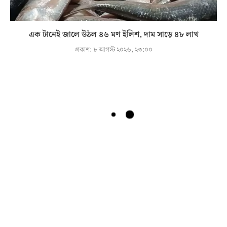
এক টানেই জালে উঠল ৪৬ মণ ইলিশ, দাম সাড়ে ৪৮ লাখ
প্রকাশ:
৮ আগস্ট ২০২৬, ২৩:০০