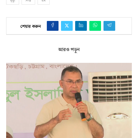
মৃত্যু
শিশু
হাম
শেয়ার করুন
আরও পড়ুন