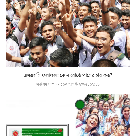
এসএসসি ফলাফল: কোন বোর্ডে পাসের হার কত?
সর্বশেষ সম্পাদনা:
১০ আগস্ট ২০২৬, ১১:১৮