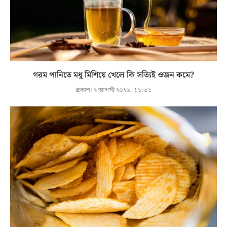
গরম পানিতে মধু মিশিয়ে খেলে কি সত্যিই ওজন কমে?
প্রকাশ:
২ আগস্ট ২০২৬, ১১:৩১