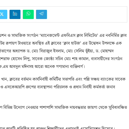
োসিয়েশন ও সামাজিক সংগঠন ‘ম্যানেজমেন্ট এফবিএস ক্লাব লিমিটেড’ এর নবনির্মিত ক্লাব
র রূপায়ণ টাওয়ারে অবস্থিত এই ক্লাবের ‘ক্লাব হাউজ’ এর উদ্বোধন উপলক্ষে এক
বিভাগের অধ্যাপক ড. মোঃ সিরাজুল ইসলাম, মোঃ সেলিম ভূঁইয়া, ড. মোহাম্মদ
শরাফ হোসেন লিপু, সাবেক জ্যেষ্ঠ্য সচিব মোঃ শাহ কামাল, ব্যবসায়ীদের সংগঠন
এ.এফ.এম আবদুল মঈনসহ আরো অনেক গণ্যমান্য ব্যক্তিবর্গ।
ব খান, ক্লাবের বর্তমান কার্যনির্বাহী কমিটির সভাপতি এবং পল্লি সঞ্চয় ব্যাংকের সাবেক
এসকেআরপি গ্রুপের ব্যবস্থাপনা পরিচালক ও প্রধান নির্বাহী কর্মকর্তা জনাব
কল্যাণে বিভিন্ন উদ্যোগ নেওয়ার পাশাপাশি সামাজিক দায়বদ্ধতার জায়গা থেকে সুবিধাবঞ্চিত