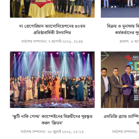
দ্য গ্রেগোরিয়ান অ্যাসোসিয়েশনের ৪০তম
বিক্রয় ও মুনাফায় ব
প্রতিষ্ঠাবার্ষিকী উদযাপিত
কর্মকর্তাদের 
সর্বশেষ সম্পাদনা:
৭ আগস্ট ২০২৬, ২২:৪৪
প্রকাশ:
৩ আগ
‘স্কুটি নাকি গোল্ড’ ক্যাম্পেইনের বিজয়ীদের পুরস্কৃত
এসডিজি ব্র্যান্ড চ্যাম
করল ‘ফ্রিডম’
ও
সর্বশেষ সম্পাদনা:
২৮ জুলাই ২০২৬, ১৫:১৫
সর্বশেষ সম্পাদনা: