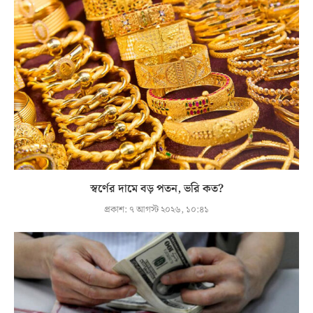
স্বর্ণের দামে বড় পতন, ভরি কত?
প্রকাশ:
৭ আগস্ট ২০২৬, ১০:৪১