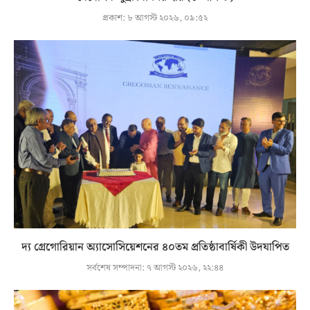
প্রকাশ:
৮ আগস্ট ২০২৬, ০৯:৫২
দ্য গ্রেগোরিয়ান অ্যাসোসিয়েশনের ৪০তম প্রতিষ্ঠাবার্ষিকী উদযাপিত
সর্বশেষ সম্পাদনা:
৭ আগস্ট ২০২৬, ২২:৪৪