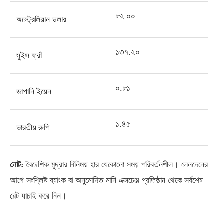
৮২
.
০০
অস্ট্রেলিয়ান ডলার
১৩৭
.
২০
সুইস ফ্রাঁ
০
.
৮১
জাপানি ইয়েন
১
.
৪৫
ভারতীয় রুপি
নোট
:
বৈদেশিক মুদ্রার বিনিময় হার যেকোনো সময় পরিবর্তনশীল। লেনদেনের
আগে সংশ্লিষ্ট ব্যাংক বা অনুমোদিত মানি এক্সচেঞ্জ প্রতিষ্ঠান থেকে সর্বশেষ
রেট যাচাই করে নিন।