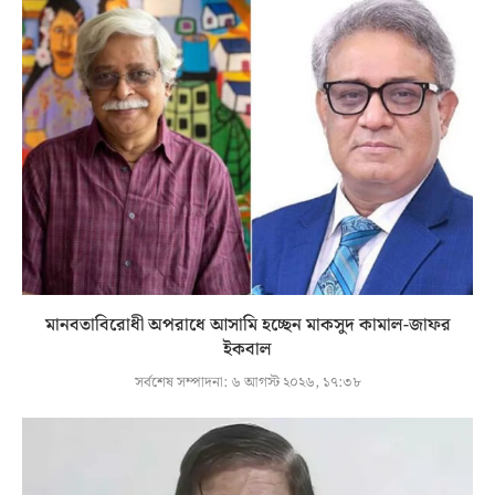
মানবতাবিরোধী অপরাধে আসামি হচ্ছেন মাকসুদ কামাল-জাফর
ইকবাল
সর্বশেষ সম্পাদনা:
৬ আগস্ট ২০২৬, ১৭:৩৮