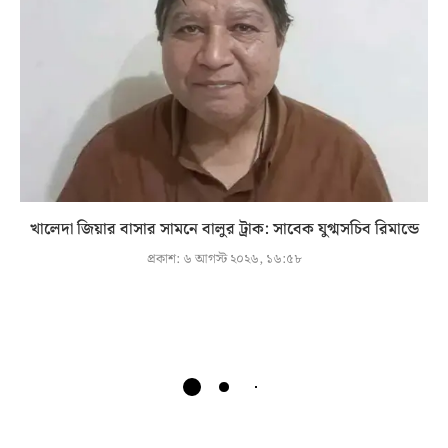
খালেদা জিয়ার বাসার সামনে বালুর ট্রাক: সাবেক যুগ্মসচিব রিমান্ডে
প্রকাশ:
৬ আগস্ট ২০২৬, ১৬:৫৮