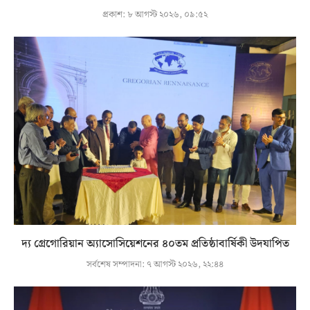
প্রকাশ:
৮ আগস্ট ২০২৬, ০৯:৫২
দ্য গ্রেগোরিয়ান অ্যাসোসিয়েশনের ৪০তম প্রতিষ্ঠাবার্ষিকী উদযাপিত
সর্বশেষ সম্পাদনা:
৭ আগস্ট ২০২৬, ২২:৪৪