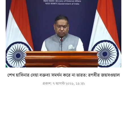
শেখ হাসিনার দেয়া বক্তব্য সমর্থন করে না ভারত: রণধীর জয়সওয়াল
প্রকাশ:
৭ আগস্ট ২০২৬, ১৯:৪২