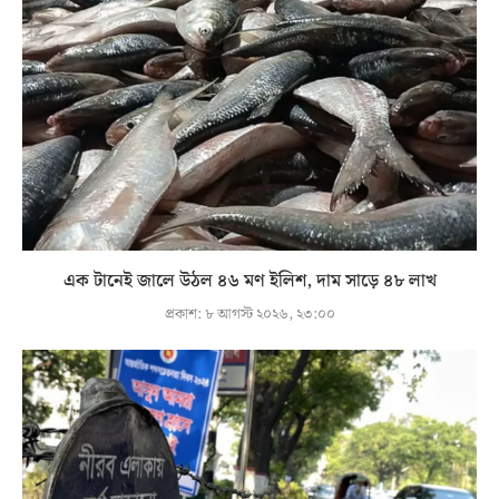
এক টানেই জালে উঠল ৪৬ মণ ইলিশ, দাম সাড়ে ৪৮ লাখ
প্রকাশ:
৮ আগস্ট ২০২৬, ২৩:০০