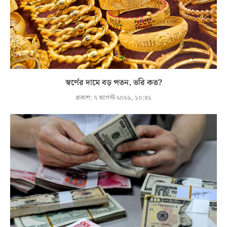
স্বর্ণের দামে বড় পতন, ভরি কত?
প্রকাশ:
৭ আগস্ট ২০২৬, ১০:৪১