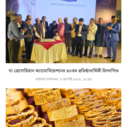
দ্য গ্রেগোরিয়ান অ্যাসোসিয়েশনের ৪০তম প্রতিষ্ঠাবার্ষিকী উদযাপিত
সর্বশেষ সম্পাদনা:
৭ আগস্ট ২০২৬, ২২:৪৪