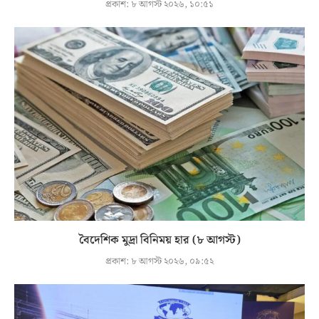
প্রকাশ:
৮ আগস্ট ২০২৬, ১০:৫১
বৈদেশিক মুদ্রা বিনিময় হার (৮ আগস্ট)
প্রকাশ:
৮ আগস্ট ২০২৬, ০৯:৫২