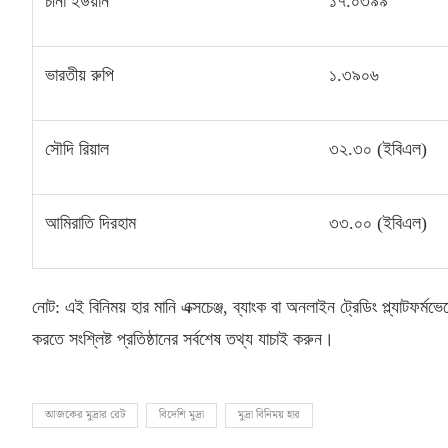
চীনা ইউয়ান
১৭
.
০৩৯৯
ভারতীয় রুপি
১
.
৩৯০৬
সৌদি রিয়াল
৩২
.
৩০
(
ইবিএল
)
আমিরাতি দিরহাম
৩৩
.
০০
(
ইবিএল
)
নোট
:
এই বিনিময় হার মানি এক্সচেঞ্জ
,
ব্যাংক বা অনলাইন ট্রেডিং প্ল্যাটফর্ম
করতে সংশ্লিষ্ট প্রতিষ্ঠানের সর্বশেষ তথ্য যাচাই করুন।
আজকের মুদ্রার রেট
বিদেশি মুদ্রা
মুদ্রা বিনিময় হার