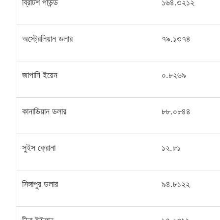
ব্রিটিশ পাউন্ড
১৬৪
.
৩২১২
অস্ট্রেলিয়ান ডলার
৭৯
.
১৩৭৪
জাপানি ইয়েন
০
.
৮২৬৯
কানাডিয়ান ডলার
৮৮
.
০৮৪৪
সুইস ক্রোনা
১২
.
৮১
সিঙ্গাপুর ডলার
৯৪
.
৮১২২