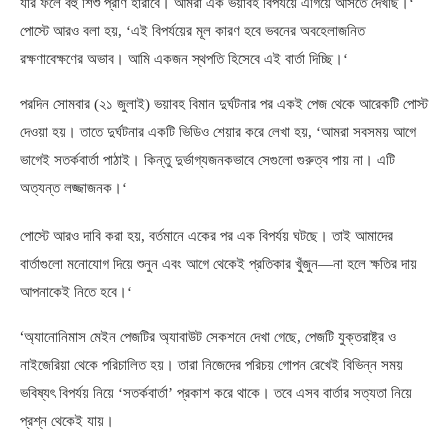
যার ফলে বহু শিশু প্রাণ হারাবে। আমরা এক ভয়াবহ বিপর্যয়ে এগিয়ে আসতে দেখছি।
‘
পোস্টে আরও বলা হয়
, ‘
এই বিপর্যয়ের মূল কারণ হবে ভবনের অবহেলাজনিত
রক্ষণাবেক্ষণের অভাব। আমি একজন স্থপতি হিসেবে এই বার্তা দিচ্ছি।
‘
পরদিন সোমবার
(
২১ জুলাই
)
ভয়াবহ বিমান দুর্ঘটনার পর একই পেজ থেকে আরেকটি পোস্ট
দেওয়া হয়। তাতে দুর্ঘটনার একটি ভিডিও শেয়ার করে লেখা হয়
, ‘
আমরা সবসময় আগে
ভাগেই সতর্কবার্তা পাঠাই। কিন্তু দুর্ভাগ্যজনকভাবে সেগুলো গুরুত্ব পায় না। এটি
অত্যন্ত লজ্জাজনক।
‘
পোস্টে আরও দাবি করা হয়
,
বর্তমানে একের পর এক বিপর্যয় ঘটছে। তাই আমাদের
বার্তাগুলো মনোযোগ দিয়ে শুনুন এবং আগে থেকেই প্রতিকার খুঁজুন—না হলে ক্ষতির দায়
আপনাকেই নিতে হবে।
‘
‘
অ্যানোনিমাস মেইন পেজটির অ্যাবাউট সেকশনে দেখা গেছে
,
পেজটি যুক্তরাষ্ট্র ও
নাইজেরিয়া থেকে পরিচালিত হয়। তারা নিজেদের পরিচয় গোপন রেখেই বিভিন্ন সময়
ভবিষ্যৎ বিপর্যয় নিয়ে ‘সতর্কবার্তা’ প্রকাশ করে থাকে। তবে এসব বার্তার সত্যতা নিয়ে
প্রশ্ন থেকেই যায়।