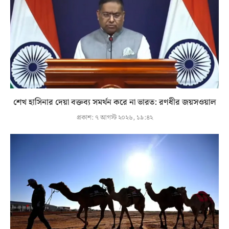
শেখ হাসিনার দেয়া বক্তব্য সমর্থন করে না ভারত: রণধীর জয়সওয়াল
প্রকাশ:
৭ আগস্ট ২০২৬, ১৯:৪২