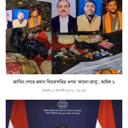
জামিন পেতে প্রধান বিচারপতির ওপর ‘কালো জাদু’, আটক ১
প্রকাশ:
৯ আগস্ট ২০২৬, ১৬:৩৪