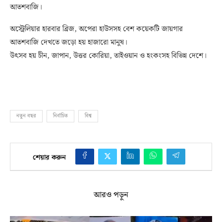
আতশবাজি।
অস্ট্রেলিয়ার হারবার ব্রিজ, অপেরা হাউসসহ বেশ কয়েকটি জায়গার
আতশবাজি দেখতে জড়ো হয় হাজারো মানুষ।
উৎসব হয় চীন, জাপান, উত্তর কোরিয়া, তাইওয়ান ও হংকংসহ বিভিন্ন দেশে।
নতুন বছর
নির্বাচিত
বিশ্ব
শেয়ার করুন
আরও পড়ুন