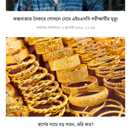
কক্সবাজার সৈকতে গোসলে নেমে এইচএসসি পরীক্ষার্থীর মৃত্যু
সর্বশেষ সম্পাদনা:
৭ আগস্ট ২০২৬, ১৮:৪৪
স্বর্ণের দামে বড় পতন, ভরি কত?