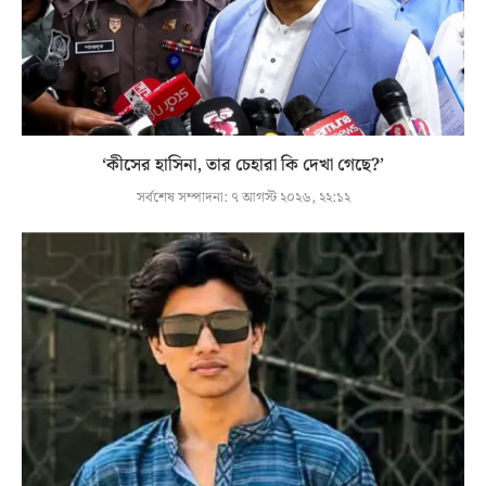
‘কীসের হাসিনা, তার চেহারা কি দেখা গেছে?’
সর্বশেষ সম্পাদনা:
৭ আগস্ট ২০২৬, ২২:১২