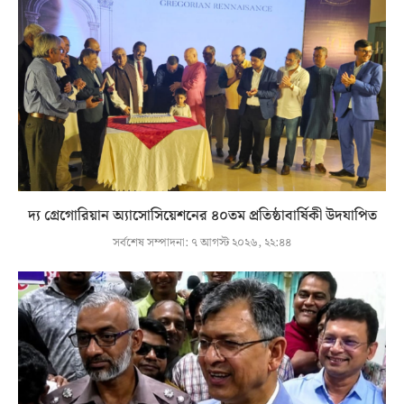
দ্য গ্রেগোরিয়ান অ্যাসোসিয়েশনের ৪০তম প্রতিষ্ঠাবার্ষিকী উদযাপিত
সর্বশেষ সম্পাদনা:
৭ আগস্ট ২০২৬, ২২:৪৪