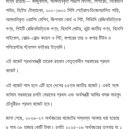
মধ্যে রয়েছে— কাজুবাদাম
,
আমদানিকৃত পাঙাশ ফিলেট
,
সিগারেট
,
নিকোটিন
পাউচ
,
হিটেড টোব্যাকো
,
২০০
–
১৬০০ সিসি পেট্রোল
/
ডিজেলচালিত গাড়ি
,
আমদানিকৃত ওয়াশিং মেশিন
,
জিপসাম বোর্ড ও শিট
,
পিভিসি রেজিনভিত্তিক
পণ্য
,
পিইটি রেজিনভিত্তিক পণ্য
,
বিদেশি মোটর
,
ভুট্টা জাতীয় পণ্য
,
বিদেশি
সাইকেল
,
কোল্ড
–
রোল্ড কয়েল ও শিট
,
কপারের তার ও কপার টিউব ও
পলিয়েস্টার স্ট্যাপল ফাইবার ইত্যাদি।
এই বাজেট প্রধানমন্ত্রী তারেক রহমান নেতৃত্বাধীন সরকারের প্রথম
বাজেট।
এই বাজেট পাস হলে এটি হবে দেশের ৫৫তম জাতীয় বাজেট। একই সঙ্গে
বর্তমান সরকারের চলতি মেয়াদের প্রথম এবং অর্থমন্ত্রী আমির খসরু মাহমুদ
চৌধুরীরও প্রথম বাজেট হবে।
জানা গেছে
,
২০২৬
–
২৭ অর্থবছরের বাজেটের সম্ভাব্য আকার ধরা হয়েছে
৯ লাখ ৩৮ হাজার কোটি টাকা। চলতি ২০২৫
–
২৬ অর্থবছরের তুলনায় যা ১