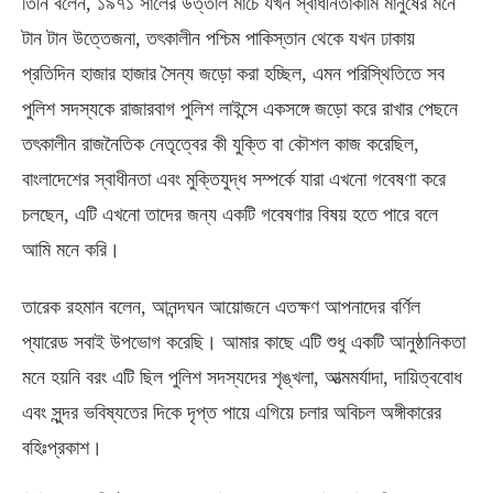
তিনি বলেন
,
১৯৭১ সালের উত্তাল মার্চে যখন স্বাধীনতাকামি মানুষের মনে
টান টান উত্তেজনা
,
তৎকালীন পশ্চিম পাকিস্তান থেকে যখন ঢাকায়
প্রতিদিন হাজার হাজার সৈন্য জড়ো করা হচ্ছিল
,
এমন পরিস্থিতিতে সব
পুলিশ সদস্যকে রাজারবাগ পুলিশ লাইন্সে একসঙ্গে জড়ো করে রাখার পেছনে
তৎকালীন রাজনৈতিক নেতৃত্বের কী যুক্তি বা কৌশল কাজ করেছিল
,
বাংলাদেশের স্বাধীনতা এবং মুক্তিযুদ্ধ সম্পর্কে যারা এখনো গবেষণা করে
চলছেন
,
এটি এখনো তাদের জন্য একটি গবেষণার বিষয় হতে পারে বলে
আমি মনে করি।
তারেক রহমান বলেন
,
আনন্দঘন আয়োজনে এতক্ষণ আপনাদের বর্ণিল
প্যারেড সবাই উপভোগ করেছি। আমার কাছে এটি শুধু একটি আনুষ্ঠানিকতা
মনে হয়নি বরং এটি ছিল পুলিশ সদস্যদের শৃঙ্খলা
,
আত্মমর্যাদা
,
দায়িত্ববোধ
এবং সুন্দর ভবিষ্যতের দিকে দৃপ্ত পায়ে এগিয়ে চলার অবিচল অঙ্গীকারের
বহিঃপ্রকাশ।