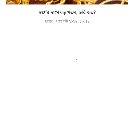
স্বর্ণের দামে বড় পতন, ভরি কত?
প্রকাশ:
৭ আগস্ট ২০২৬, ১০:৪১