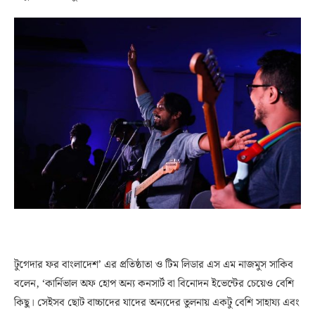
টুগেদার ফর বাংলাদেশ’ এর প্রতিষ্ঠাতা ও টিম লিডার এস এম নাজমুস সাকিব
বলেন, ‘কার্নিভাল অফ হোপ অন্য কনসার্ট বা বিনোদন ইভেন্টের চেয়েও বেশি
কিছু। সেইসব ছোট বাচ্চাদের যাদের অন্যদের তুলনায় একটু বেশি সাহায্য এবং