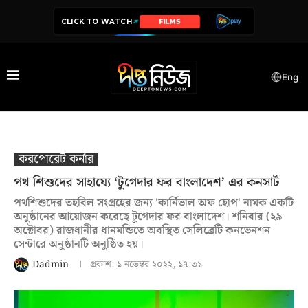
CLICK TO WATCH
SERIES
Eng
করপোরেট কর্নার
পথ শিশুদের সাহায্যে ‘টুগেদার ফর বাংলাদেশ’ এর কনসার্ট
পথশিশুদের তহবিল সংগ্রহের জন্য 'কার্নিভাল অফ হোপ' নামক একটি
অনুষ্ঠানের আয়োজন করেছে টুগেদার ফর বাংলাদেশ। শনিবার (২৯
অক্টোবর) রাজধানীর ধানমন্ডিতে অবস্থিত সেলিব্রেটি কনভেনশন
সেন্টারে অনুষ্ঠানটি অনুষ্ঠিত হয়।
Dadmin
প্রকাশ:
১ নভেম্বর ২০২২, ১৭:৩১