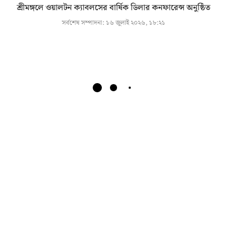
শ্রীমঙ্গলে ওয়ালটন ক্যাবলসের বার্ষিক ডিলার কনফারেন্স অনুষ্ঠিত
সর্বশেষ সম্পাদনা:
১৬ জুলাই ২০২৬, ১৮:২১