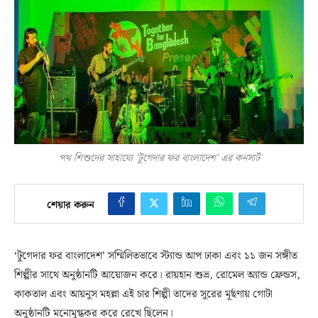
পথ শিশুদের সাহায্যে 'টুগেদার ফর বাংলাদেশ' এর কনসার্ট
শেয়ার করুন
‘টুগেদার ফর বাংলাদেশ’ সম্মিলিতভাবে স্ট্যান্ড আপ ঢাকা এবং ১১ জন সঙ্গীত
শিল্পীর সাথে অনুষ্ঠানটি আয়োজন করে। রায়হান শুভ্র, রোমেল অ্যান্ড ফ্রেন্ডস,
কাকতাল এবং আয়নুস মহল্লা এই চার শিল্পী তাদের সুরের মূর্ছণায় গোটা
অনুষ্ঠানটি মনোমুগ্ধকর করে রেখে ছিলেন।