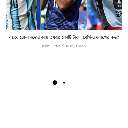
বছরে রোনালদোর আয় ৩৭৫০ কোটি টাকা, মেসি-এমবাপের কত?
প্রকাশ:
৮ আগস্ট ২০২৬, ১৪:৩৬