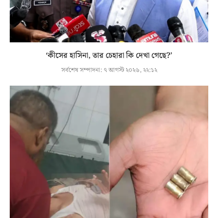
‘কীসের হাসিনা, তার চেহারা কি দেখা গেছে?’
সর্বশেষ সম্পাদনা:
৭ আগস্ট ২০২৬, ২২:১২