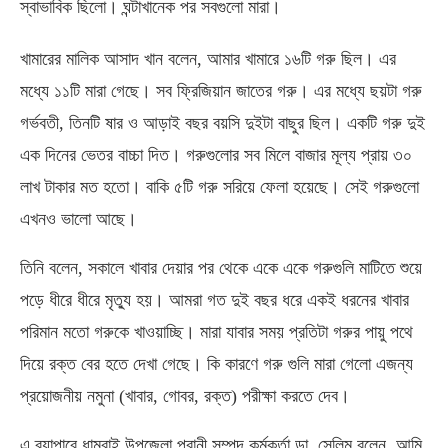
স্বাভাবিক ছিলো। ঘন্টাখানেক পর সবগুলো মারা।
খামারের মালিক আসাদ খান বলেন
,
আমার খামারে ১৬টি গরু ছিল। এর
মধ্যে ১১টি মারা গেছে। সব ফ্রিজিয়ান জাতের গরু। এর মধ্যে ছয়টা গরু
গর্ভবতী
,
তিনটি ষার ও আড়াই বছর বয়সি দুইটা বাছুর ছিল। একটি গরু দুই
এক দিনের ভেতর বাচ্চা দিত। গরুগুলোর সব মিলে বাজার মূল্য প্রায় ৩০
লাখ টাকার মত হতো। বাকি ৫টি গরু সরিয়ে ফেলা হয়েছে। সেই গরুগুলো
এখনও ভালো আছে।
তিনি বলেন
,
সকালে খাবার দেয়ার পর থেকে একে একে গরুগুলি মাটিতে শুয়ে
পড়ে ধীরে ধীরে মৃত্যু হয়। আমরা গত দুই বছর ধরে একই ধরনের খাবার
পরিমান মতো গরুকে খাওয়াচ্ছি। মারা যাবার সময় প্রতিটা গরুর পায়ু পথে
দিয়ে রক্ত বের হতে দেখা গেছে। কি কারণে গরু গুলি মারা গেলো এজন্য
প্রয়োজনীয় নমুনা
(
খাবার
,
গোবর
,
রক্ত
)
পরীক্ষা করতে দেব।
এ ব্যাপারে ধামরাই উপজেলা প্রানী সম্পদ কর্মকর্তা ডা
.
সেলিম বলেন
,
আমি