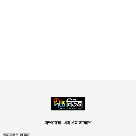
সম্পাদক: এস এম আকাশ
অনুসরণ করুন