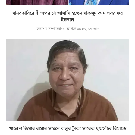
মানবতাবিরোধী অপরাধে আসামি হচ্ছেন মাকসুদ কামাল-জাফর
ইকবাল
সর্বশেষ সম্পাদনা:
৬ আগস্ট ২০২৬, ১৭:৩৮
খালেদা জিয়ার বাসার সামনে বালুর ট্রাক: সাবেক যুগ্মসচিব রিমান্ডে