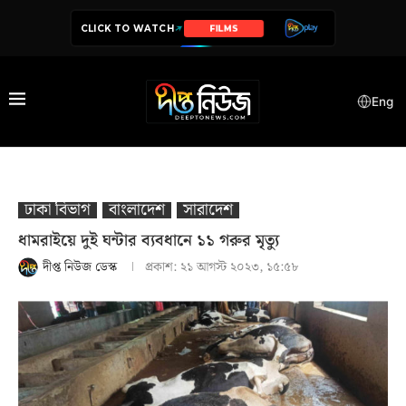
CLICK TO WATCH
FILMS
SERIES
Eng
ঢাকা বিভাগ
বাংলাদেশ
সারাদেশ
ধামরাইয়ে দুই ঘন্টার ব্যবধানে ১১ গরুর মৃত্যু
দীপ্ত নিউজ ডেস্ক
প্রকাশ:
২১ আগস্ট ২০২৩, ১৫:৫৮