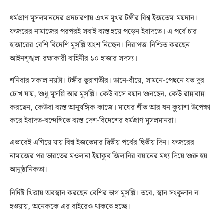
ধর্মপ্রাণ মুসলমানদের প্রদচারণায় এখন মুখর টঙ্গীর বিশ্ব ইজতেমা ময়দান।
ফজরের নামাজের পরপরই সবাই ব্যস্ত হয়ে পড়েন ইবাদতে। এ পর্বে চার
হাজারের বেশি বিদেশি মুসল্লি অংশ নিচ্ছেন। নিরাপত্তা নিশ্চিত করছেন
আইনশৃঙ্খলা রক্ষাকারী বাহিনীর ১০ হাজার সদস্য।
শনিবার সকাল নয়টা। টঙ্গীর তুরাগতীর। ডানে-বাঁয়ে, সামনে-পেছনে যত দূর
চোখ যায়, শুধু মুসল্লি আর মুসল্লি। কেউ বসে বয়ান শুনছেন, কেউ রান্নাবান্না
করছেন, কেউবা ব্যস্ত আনুষঙ্গিক কাজে। মাঘের শীত আর ঘন কুয়াশা উপেক্ষা
করে ইবাদত-বন্দেগিতে ব্যস্ত দেশ-বিদেশের ধর্মপ্রাণ মুসলমানরা।
এভাবেই এগিয়ে যায় বিশ্ব ইজতেমার দ্বিতীয় পর্বের দ্বিতীয় দিন। ফজরের
নামাজের পর ভারতের মওলানা ইয়াকুব জিলানির বয়ানের মধ্য দিয়ে শুরু হয়
আনুষ্ঠানিকতা।
নির্দিষ্ট খিত্তায় অবস্থান করছেন বেশির ভাগ মুসল্লি। তবে, স্থান সংকুলান না
হওয়ায়, অনেককে এর বাইরেও থাকতে হচ্ছে।