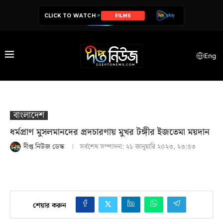
CLICK TO WATCH
FILMS
SERIES
Eng
বাংলাদেশ
ধর্মপ্রাণ মুসলমানদের প্রদচারণায় মুখর টঙ্গীর ইজতেমা ময়দান
দীপ্ত নিউজ ডেস্ক
সর্বশেষ সম্পাদনা:
২১ জানুয়ারি ২০২৩, ২৩:৫৩
শেয়ার করুন