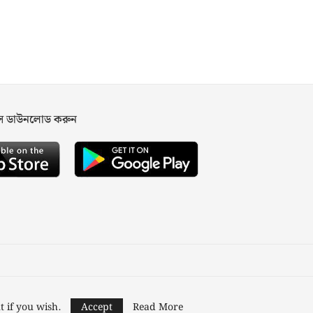
পস ডাউনলোড করুন
ned and Developed by
Nusratech Pte Ltd.
t if you wish.
Accept
Read More