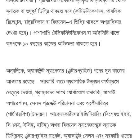
বাস্তবায়ন করা। প্রার্থীদের যেকোনো স্বীকৃত বিশ্ববিদ্যালয় থেকে
স্নাতক বা তদূর্ধ্ব ডিগ্রি থাকতে হবে
(
কমিউনিকেশনস
,
পাবলিক
রিলেশন্স
,
রাষ্ট্রবিজ্ঞান বা বিজনেস
–
এ ডিগ্রি থাকলে অগ্রাধিকার
দেওয়া হবে
)
। পাশাপাশি টেলিকমিউনিকেশন বা আইসিটি খাতে
কমপক্ষে ১০ বছরের কাজের অভিজ্ঞতা থাকতে হবে।
অন্যদিকে
,
অ্যাকাউন্ট ম্যানেজার
(
এন্টারপ্রাইজ
)
পদের মূল কাজের
আওতায় রয়েছে—সরকারি খাতে ব্যবসায়িক উন্নয়ন কার্যক্রমে
নেতৃত্ব দেওয়া
,
গ্রাহকদের সাথে যোগাযোগ তদারকি
,
মার্কেট
অপারেশনস
,
সেলস প্রজেক্ট পরিচালনা এবং অংশীদারিত্ব
(
পার্টনারশিপ
)
উন্নয়ন। আবেদনকারীদের ইঞ্জিনিয়ারিং
(
বিশেষত ইইই
,
সিএসই
,
ইসিই
,
ইটিই
)
অথবা বিজনেস ম্যানেজমেন্টে স্নাতক
ডিগ্রিসহ এন্টারপ্রাইজ মার্কেট
,
অ্যাকাউন্ট সেলস এবং সরকারি খাতের