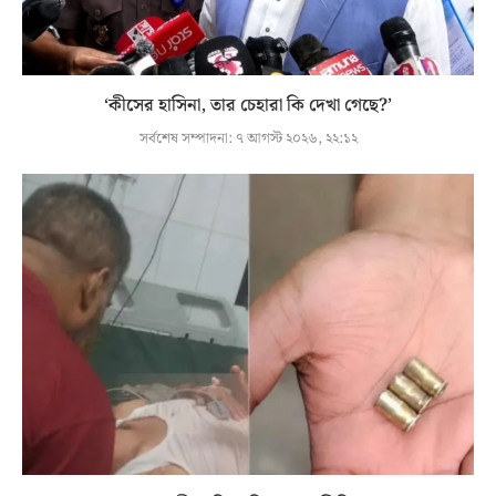
‘কীসের হাসিনা, তার চেহারা কি দেখা গেছে?’
সর্বশেষ সম্পাদনা:
৭ আগস্ট ২০২৬, ২২:১২