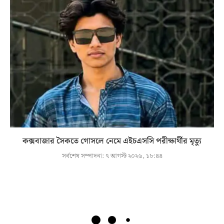
কক্সবাজার সৈকতে গোসলে নেমে এইচএসসি পরীক্ষার্থীর মৃত্যু
সর্বশেষ সম্পাদনা:
৭ আগস্ট ২০২৬, ১৮:৪৪